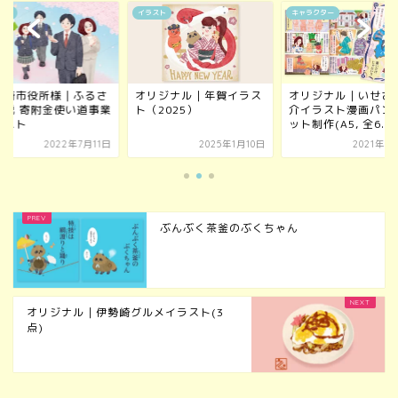
スト
イラスト
キャラクター
勢崎市役所様｜ふるさ
オリジナル｜年賀イラス
オリジナル｜いせさ
納税 寄附金使い道事業
ト（2025）
介イラスト漫画パン
ラスト
ット制作(A5, 全6...
2022年7月11日
2025年1月10日
2021年8
ぶんぶく茶釜のぶくちゃん
オリジナル｜伊勢崎グルメイラスト(3
点)