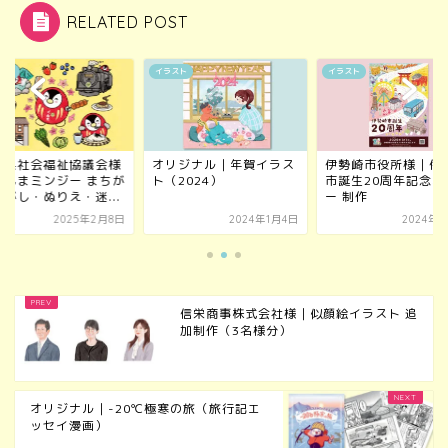
RELATED POST
スト
イラスト
イラスト
馬県社会福祉協議会様
オリジナル｜年賀イラス
伊勢崎市役所様｜伊
ぐんまミンジー まちが
ト（2024）
市誕生20周年記念ポ
さがし・ぬりえ・迷...
ー 制作
2025年2月8日
2024年1月4日
2024年4
信栄商事株式会社様｜似顔絵イラスト 追
加制作（3名様分）
オリジナル｜-20℃極寒の旅（旅行記エ
ッセイ漫画）