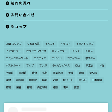
制作の流れ
お問い合わせ
ショップ
LINEスタンプ
くわまる君
イベント
イラスト
イラストマップ
インタビュー
オリジナルグッズ
キャラクター
グッズ
グルメ
コミックマーケット
コミティア
デザイン
フライヤー
ポスター
ポストカード
マップ
マンガ
ラッピングバス
ロゴ
予定表
人物
伊勢崎
似顔絵
動物
名刺
商業施設
地域
埴輪
塗り絵
建物
御朱印
挨拶状
挿絵
新聞
旅ノート
旅行記
日本舞踊
植物
楽器
着物
自己紹介
通販
電車
風景