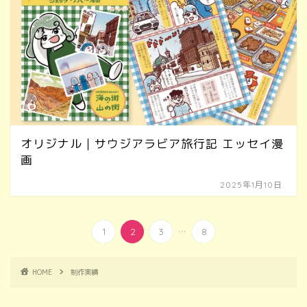
オリジナル｜サウジアラビア旅行記 エッセイ漫
画
2025年1月10日
...
1
2
3
8
HOME
制作実績